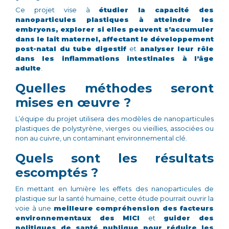
Ce projet vise à
étudier la capacité des
nanoparticules plastiques à atteindre les
embryons, explorer si elles peuvent s’accumuler
dans le lait maternel, affectant le développement
post-natal du tube digestif
et
analyser leur rôle
dans les inflammations intestinales à l’âge
adulte
.
Quelles méthodes seront
mises en œuvre ?
L’équipe du projet utilisera des modèles de nanoparticules
plastiques de polystyrène, vierges ou vieillies, associées ou
non au cuivre, un contaminant environnemental clé.
Quels sont les résultats
escomptés ?
En mettant en lumière les effets des nanoparticules de
plastique sur la santé humaine, cette étude pourrait ouvrir la
voie à une
meilleure compréhension des facteurs
environnementaux des MICI
et
guider des
politiques de santé publique pour réduire les