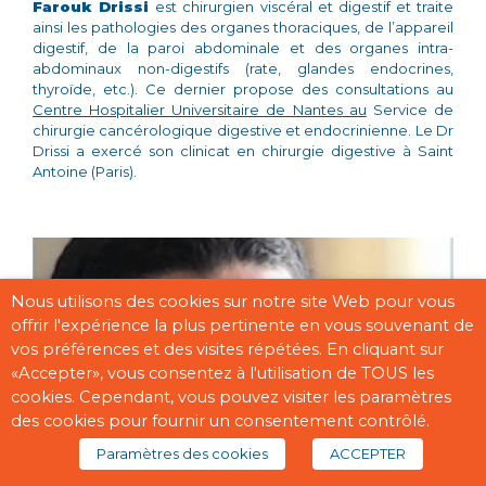
Farouk Drissi
est chirurgien viscéral et digestif et traite
ainsi les pathologies des organes thoraciques, de l’appareil
digestif, de la paroi abdominale et des organes intra-
abdominaux non-digestifs (rate, glandes endocrines,
thyroïde, etc.). Ce dernier propose des consultations au
Centre Hospitalier Universitaire de Nantes
au
Service de
chirurgie cancérologique digestive et endocrinienne. Le Dr
Drissi a exercé son clinicat en chirurgie digestive à Saint
Antoine (Paris).
Nous utilisons des cookies sur notre site Web pour vous
offrir l'expérience la plus pertinente en vous souvenant de
vos préférences et des visites répétées. En cliquant sur
«Accepter», vous consentez à l'utilisation de TOUS les
cookies. Cependant, vous pouvez visiter les paramètres
des cookies pour fournir un consentement contrôlé.
Paramètres des cookies
ACCEPTER