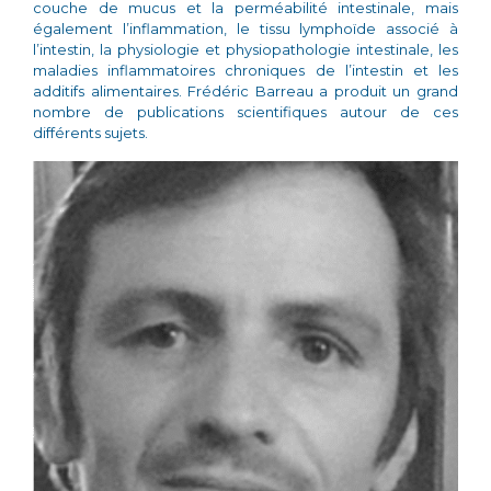
couche de mucus et la perméabilité intestinale, mais
également l’inflammation, le tissu lymphoïde associé à
l’intestin, la physiologie et physiopathologie intestinale, les
maladies inflammatoires chroniques de l’intestin et les
additifs alimentaires. Frédéric Barreau a produit un grand
nombre de publications scientifiques autour de ces
différents sujets.