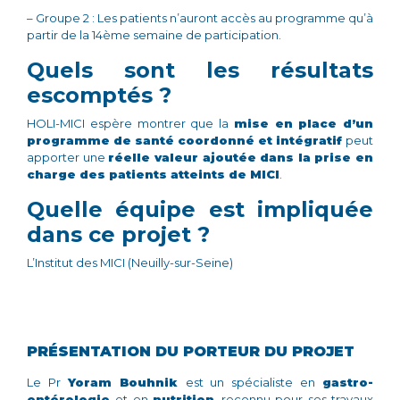
– Groupe 2 : Les patients n’auront accès au programme qu’à
partir de la 14ème semaine de participation.
Quels sont les résultats
escomptés ?
HOLI-MICI espère montrer que la
mise en place d’un
programme de santé coordonné et intégratif
peut
apporter une
réelle valeur ajoutée dans la prise en
charge des patients atteints de MICI
.
Quelle équipe est impliquée
dans ce projet ?
L’Institut des MICI (Neuilly-sur-Seine)
PRÉSENTATION DU PORTEUR DU PROJET
Le Pr
Yoram Bouhnik
est un spécialiste en
gastro-
entérologie
et en
nutrition
, reconnu pour ses travaux