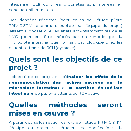
intestinale (BEI) dont les propriétés sont altérées en
condition inflammatoire.
Des données récentes (dont celles de l’étude pilote
PRIMICISTIM récemment publiée par l’équipe du projet)
laissent supposer que les effets anti-inflammatoires de la
NMS pourraient être médiés par un remodelage du
microbiote intestinal que l’on sait pathologique chez les
patients atteints de RCH (dysbiose).
Quels sont les objectifs de ce
projet ?
L’objectif de ce projet est d’
évaluer les effets de la
neuromodulation des racines sacrées
sur le
microbiote intestinal
et
la barrière épithéliale
intestinale
de patients atteints de RCH active.
Quelles méthodes seront
mises en œuvre ?
A partir des selles recueillies lors de l’étude PRIMICISTIM,
l’équipe du projet va étudier les modifications du