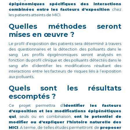
épigénomiques spécifiques des interactions
combinées entre les facteurs d’exposition
chez
les patients atteints de MICI.
Quelles méthodes seront
mises en œuvre ?
Le profil d’exposition des patients sera déterminé à travers
des questionnaires et la détection des polluants dans le
sang. Les profils épigénomiques seront analysés en
fonction du profil clinique et des polluants détectés dans le
sang afin d’identifier les modifications résultant des
interactions entre les facteurs de risques liés à l’exposition
aux polluants.
Quels sont les résultats
escomptés ?
Ce projet permettra d’
identifier les facteurs
d’exposition et les modifications épigénétiques
qui
, seuls ou en combinaison,
ont le potentiel de
modifier ou d’expliquer l’histoire naturelle des
MICI
. A terme, de telles études permettront de
proposer