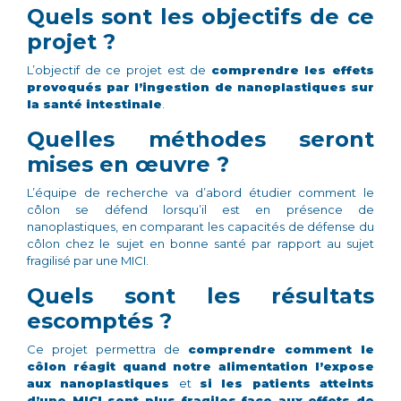
Quels sont les objectifs de ce
projet ?
L’objectif de ce projet est de
comprendre les effets
provoqués par l’ingestion de nanoplastiques sur
la santé intestinale
.
Quelles méthodes seront
mises en œuvre ?
L’équipe de recherche va d’abord étudier comment le
côlon se défend lorsqu’il est en présence de
nanoplastiques, en comparant les capacités de défense du
côlon chez le sujet en bonne santé par rapport au sujet
fragilisé par une MICI.
Quels sont les résultats
escomptés ?
Ce projet permettra de
comprendre comment le
côlon réagit quand notre alimentation l’expose
aux nanoplastiques
et
si les patients atteints
d’une MICI sont plus fragiles face aux effets de