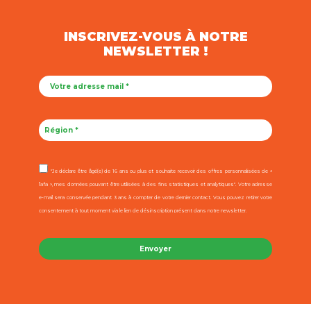
INSCRIVEZ-VOUS À NOTRE
NEWSLETTER !
"Je déclare être âgé(e) de 16 ans ou plus et souhaite recevoir des offres personnalisées de «
l’afa », mes données pouvant être utilisées à des fins statistiques et analytiques". Votre adresse
e-mail sera conservée pendant 3 ans à compter de votre dernier contact. Vous pouvez retirer votre
consentement à tout moment via le lien de désinscription présent dans notre newsletter.