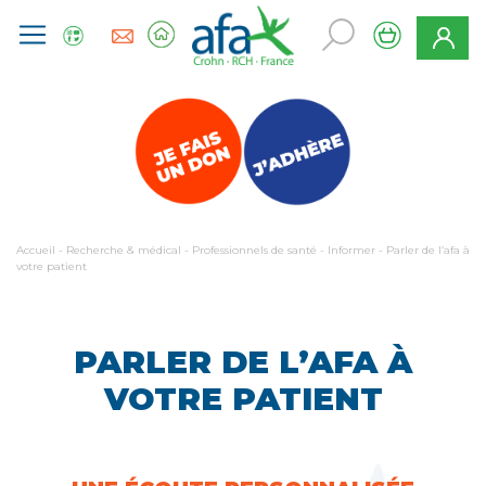
Accueil
-
Recherche & médical
-
Professionnels de santé
-
Informer
-
Parler de l’afa à
votre patient
PARLER DE L’AFA À
VOTRE PATIENT