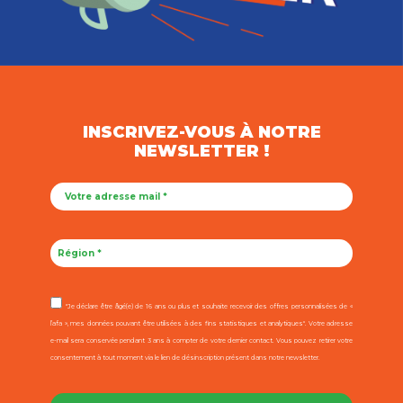
INSCRIVEZ-VOUS À NOTRE
NEWSLETTER !
"Je déclare être âgé(e) de 16 ans ou plus et souhaite recevoir des offres personnalisées de «
l’afa », mes données pouvant être utilisées à des fins statistiques et analytiques". Votre adresse
e-mail sera conservée pendant 3 ans à compter de votre dernier contact. Vous pouvez retirer votre
consentement à tout moment via le lien de désinscription présent dans notre newsletter.