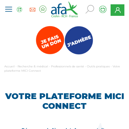
Accueil
-
Recherche & médical
-
Professionnels de santé
-
Outils pratiques
-
Votre
plateforme MICI Connect
VOTRE PLATEFORME MICI
CONNECT