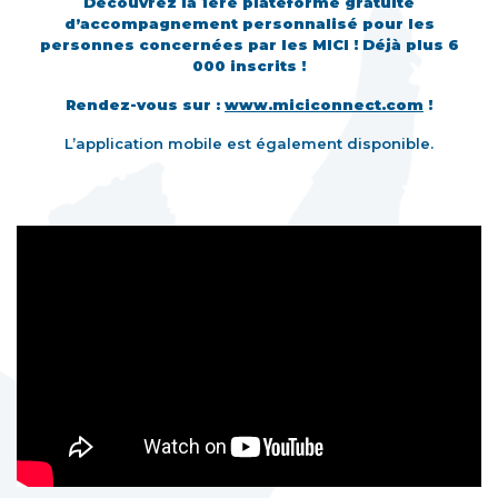
Découvrez la 1ère plateforme gratuite
d’accompagnement personnalisé pour les
personnes concernées par les MICI ! Déjà plus 6
000 inscrits !
Rendez-vous sur :
www.miciconnect.com
!
L’application mobile est également disponible.