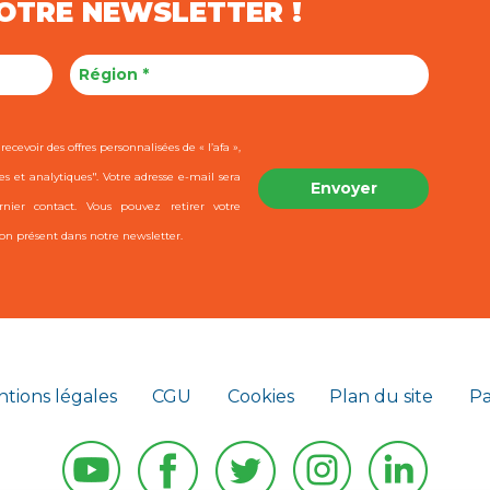
NOTRE NEWSLETTER !
ecevoir des offres personnalisées de « l’afa »,
es et analytiques". Votre adresse e-mail sera
ier contact. Vous pouvez retirer votre
on présent dans notre newsletter.
tions légales
CGU
Cookies
Plan du site
Pa