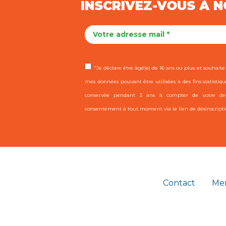
INSCRIVEZ-VOUS À 
"Je déclare être âgé(e) de 16 ans ou plus et souhaite r
mes données pouvant être utilisées à des fins statistiqu
conservée pendant 3 ans à compter de votre dern
consentement à tout moment via le lien de désinscripti
Contact
Men