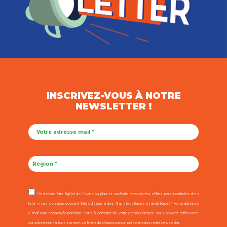
INSCRIVEZ-VOUS À NOTRE
NEWSLETTER !
"Je déclare être âgé(e) de 16 ans ou plus et souhaite recevoir des offres personnalisées de «
l’afa », mes données pouvant être utilisées à des fins statistiques et analytiques". Votre adresse
e-mail sera conservée pendant 3 ans à compter de votre dernier contact. Vous pouvez retirer votre
consentement à tout moment via le lien de désinscription présent dans notre newsletter.