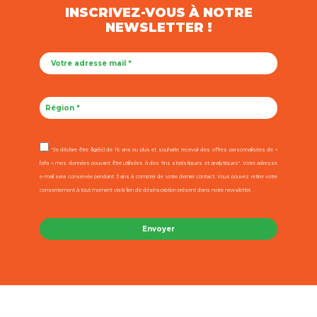
INSCRIVEZ-VOUS À NOTRE
NEWSLETTER !
"Je déclare être âgé(e) de 16 ans ou plus et souhaite recevoir des offres personnalisées de «
l’afa », mes données pouvant être utilisées à des fins statistiques et analytiques". Votre adresse
e-mail sera conservée pendant 3 ans à compter de votre dernier contact. Vous pouvez retirer votre
consentement à tout moment via le lien de désinscription présent dans notre newsletter.