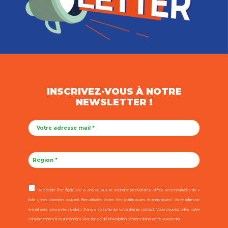
INSCRIVEZ-VOUS À NOTRE
NEWSLETTER !
"Je déclare être âgé(e) de 16 ans ou plus et souhaite recevoir des offres personnalisées de «
l’afa », mes données pouvant être utilisées à des fins statistiques et analytiques". Votre adresse
e-mail sera conservée pendant 3 ans à compter de votre dernier contact. Vous pouvez retirer votre
consentement à tout moment via le lien de désinscription présent dans notre newsletter.