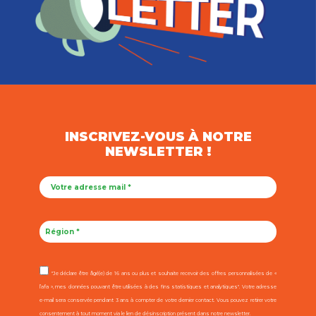
INSCRIVEZ-VOUS À NOTRE
NEWSLETTER !
"Je déclare être âgé(e) de 16 ans ou plus et souhaite recevoir des offres personnalisées de «
l’afa », mes données pouvant être utilisées à des fins statistiques et analytiques". Votre adresse
e-mail sera conservée pendant 3 ans à compter de votre dernier contact. Vous pouvez retirer votre
consentement à tout moment via le lien de désinscription présent dans notre newsletter.