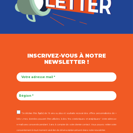
INSCRIVEZ-VOUS À NOTRE
NEWSLETTER !
"Je déclare être âgé(e) de 16 ans ou plus et souhaite recevoir des offres personnalisées de «
l’afa », mes données pouvant être utilisées à des fins statistiques et analytiques". Votre adresse
e-mail sera conservée pendant 3 ans à compter de votre dernier contact. Vous pouvez retirer votre
consentement à tout moment via le lien de désinscription présent dans notre newsletter.