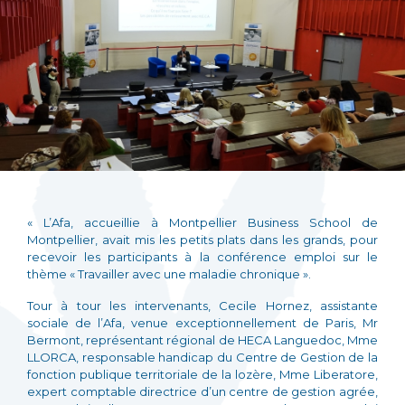
« L’Afa, accueillie à Montpellier Business School de
Montpellier, avait mis les petits plats dans les grands, pour
recevoir les participants à la conférence emploi sur le
thème « Travailler avec une maladie chronique ».
Tour à tour les intervenants, Cecile Hornez, assistante
sociale de l’Afa, venue exceptionnellement de Paris, Mr
Bermont, représentant régional de HECA Languedoc, Mme
LLORCA, responsable handicap du Centre de Gestion de la
fonction publique territoriale de la lozère, Mme Liberatore,
expert comptable directrice d’un centre de gestion agrée,