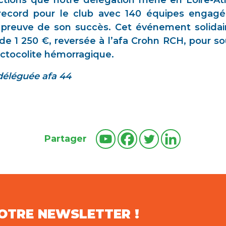
s actions que notre délégation mène en Loire-A
ecord pour le club avec 140 équipes engag
, preuve de son succès. Cet événement solidai
de 1 250 €, reversée à l’afa Crohn RCH, pour sou
ectocolite hémorragique.
 déléguée afa 44
Partager
NOTRE NEWSLETTER !