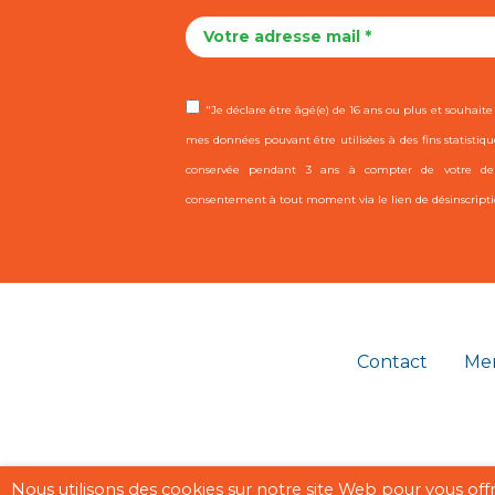
"Je déclare être âgé(e) de 16 ans ou plus et souhaite r
mes données pouvant être utilisées à des fins statistiqu
conservée pendant 3 ans à compter de votre dern
consentement à tout moment via le lien de désinscripti
Contact
Men
Nous utilisons des cookies sur notre site Web pour vous off