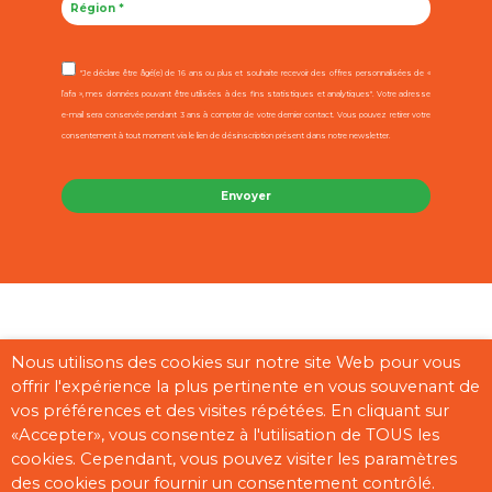
"Je déclare être âgé(e) de 16 ans ou plus et souhaite recevoir des offres personnalisées de «
l’afa », mes données pouvant être utilisées à des fins statistiques et analytiques". Votre adresse
e-mail sera conservée pendant 3 ans à compter de votre dernier contact. Vous pouvez retirer votre
consentement à tout moment via le lien de désinscription présent dans notre newsletter.
Contact
Mentions légales
CGU
Cookies
Plan du site
Nous utilisons des cookies sur notre site Web pour vous
offrir l'expérience la plus pertinente en vous souvenant de
Pages partenaires
vos préférences et des visites répétées. En cliquant sur
«Accepter», vous consentez à l'utilisation de TOUS les
cookies. Cependant, vous pouvez visiter les paramètres
des cookies pour fournir un consentement contrôlé.