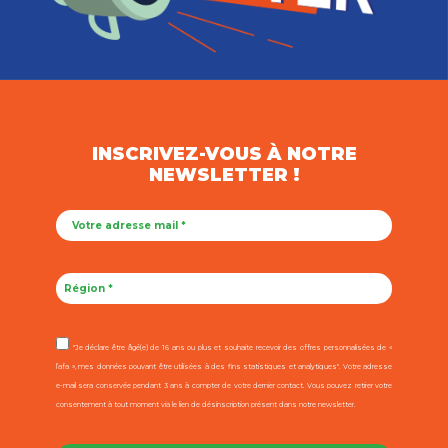
INSCRIVEZ-VOUS À NOTRE
NEWSLETTER !
"Je déclare être âgé(e) de 16 ans ou plus et souhaite recevoir des offres personnalisées de «
l’afa », mes données pouvant être utilisées à des fins statistiques et analytiques". Votre adresse
e-mail sera conservée pendant 3 ans à compter de votre dernier contact. Vous pouvez retirer votre
consentement à tout moment via le lien de désinscription présent dans notre newsletter.