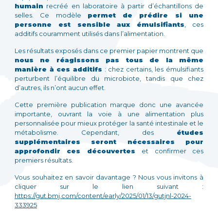
humain
recréé en laboratoire à partir d’échantillons de
selles. Ce modèle
permet de prédire si une
personne est sensible aux émulsifiants
, ces
additifs couramment utilisés dans l’alimentation.
Les résultats exposés dans ce premier papier montrent que
nous ne réagissons pas tous de la même
manière à ces additifs
: chez certains, les émulsifiants
perturbent l’équilibre du microbiote, tandis que chez
d’autres, ils n’ont aucun effet.
Cette première publication marque donc une avancée
importante, ouvrant la voie à une alimentation plus
personnalisée pour mieux protéger la santé intestinale et le
métabolisme. Cependant, des
études
supplémentaires seront nécessaires pour
approfondir ces découvertes
et confirmer ces
premiers résultats.
Vous souhaitez en savoir davantage ? Nous vous invitons à
cliquer sur le lien suivant :
https://gut.bmj.com/content/early/2025/01/13/gutjnl-2024-
333925