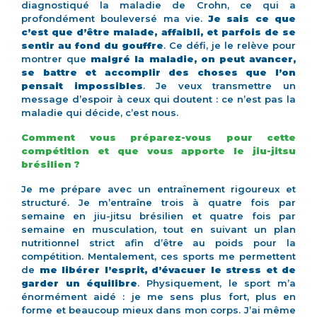
diagnostiqué la maladie de Crohn, ce qui a
profondément bouleversé ma vie.
Je sais ce que
c’est que d’être malade, affaibli, et parfois de se
sentir au fond du gouffre
. Ce défi, je le relève pour
montrer que
malgré la maladie, on peut avancer,
se battre et accomplir des choses que l’on
pensait impossibles
. Je veux transmettre un
message d’espoir à ceux qui doutent : ce n’est pas la
maladie qui décide, c’est nous.
Comment vous préparez-vous pour cette
compétition et que vous apporte le jiu-jitsu
brésilien ?
Je me prépare avec un entraînement rigoureux et
structuré. Je m’entraîne trois à quatre fois par
semaine en jiu-jitsu brésilien et quatre fois par
semaine en musculation, tout en suivant un plan
nutritionnel strict afin d’être au poids pour la
compétition. Mentalement, ces sports me permettent
de
me libérer l’esprit, d’évacuer le stress et de
garder un équilibre
. Physiquement, le sport m’a
énormément aidé : je me sens plus fort, plus en
forme et beaucoup mieux dans mon corps. J’ai même