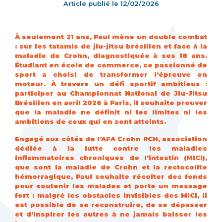
Article publié le
12/02/2026
À seulement 21 ans, Paul mène un double combat
: sur les tatamis de jiu-jitsu brésilien et face à la
maladie de Crohn, diagnostiquée à ses 18 ans.
Étudiant en école de commerce, ce passionné de
sport a choisi de transformer l’épreuve en
moteur. À travers un défi sportif ambitieux :
participer au Championnat National de Jiu-Jitsu
Brésilien en avril 2026 à Paris, il souhaite prouver
que la maladie ne définit ni les limites ni les
ambitions de ceux qui en sont atteints.
Engagé aux côtés de l’AFA Crohn RCH, association
dédiée à la lutte contre les maladies
inflammatoires chroniques de l’intestin (MICI),
que sont la maladie de Crohn et la rectocolite
hémorragique, Paul souhaite récolter des fonds
pour soutenir les malades et porte un message
fort : malgré les obstacles invisibles des MICI, il
est possible de se reconstruire, de se dépasser
et d’inspirer les autres à ne jamais baisser les