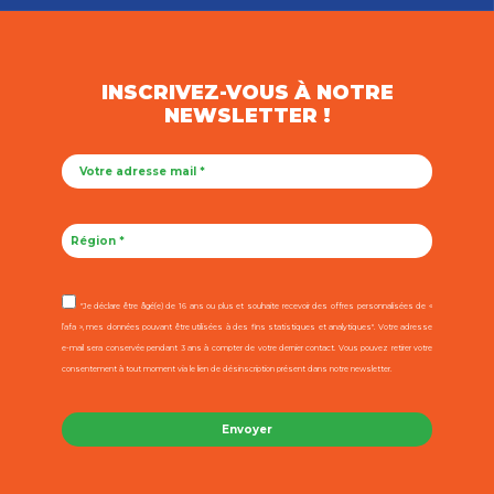
INSCRIVEZ-VOUS À NOTRE
NEWSLETTER !
"Je déclare être âgé(e) de 16 ans ou plus et souhaite recevoir des offres personnalisées de «
l’afa », mes données pouvant être utilisées à des fins statistiques et analytiques". Votre adresse
e-mail sera conservée pendant 3 ans à compter de votre dernier contact. Vous pouvez retirer votre
consentement à tout moment via le lien de désinscription présent dans notre newsletter.