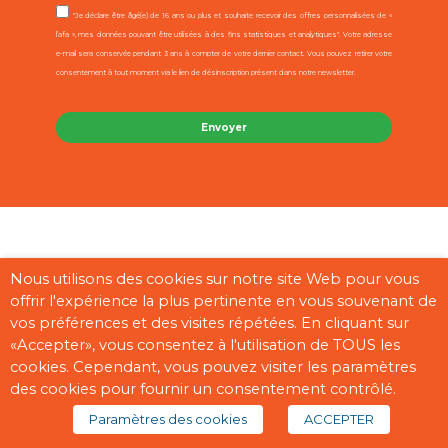
"Je déclare être âgé(e) de 16 ans ou plus et souhaite recevoir des offres personnalisées de «
l’afa », mes données pouvant être utilisées à des fins statistiques et analytiques". Votre adresse
e-mail sera conservée pendant 3 ans à compter de votre dernier contact. Vous pouvez retirer votre
consentement à tout moment via le lien de désinscription présent dans notre newsletter.
Contact
Mentions légales
CGU
Cookies
Plan du site
Nous utilisons des cookies sur notre site Web pour vous
offrir l'expérience la plus pertinente en vous souvenant de
Pages partenaires
vos préférences et des visites répétées. En cliquant sur
«Accepter», vous consentez à l'utilisation de TOUS les
cookies. Cependant, vous pouvez visiter les paramètres
des cookies pour fournir un consentement contrôlé.
Copyright © 2026 “afa” | Réalisé par
Digisanté
Paramètres des cookies
ACCEPTER