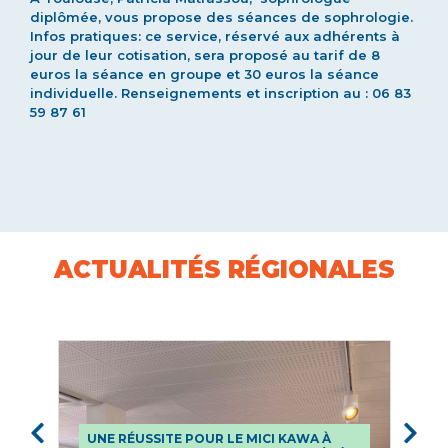
diplômée, vous propose des séances de sophrologie.
Infos pratiques: ce service, réservé aux adhérents à
jour de leur cotisation, sera proposé au tarif de 8
euros la séance en groupe et 30 euros la séance
individuelle. Renseignements et inscription au : 06 83
59 87 61
ACTUALITÉS RÉGIONALES
UNE RÉUSSITE POUR LE MICI KAWA À
L