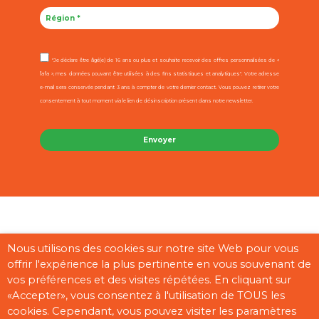
"Je déclare être âgé(e) de 16 ans ou plus et souhaite recevoir des offres personnalisées de «
l’afa », mes données pouvant être utilisées à des fins statistiques et analytiques". Votre adresse
e-mail sera conservée pendant 3 ans à compter de votre dernier contact. Vous pouvez retirer votre
consentement à tout moment via le lien de désinscription présent dans notre newsletter.
Contact
Mentions légales
CGU
Cookies
Plan du site
Nous utilisons des cookies sur notre site Web pour vous
offrir l'expérience la plus pertinente en vous souvenant de
Pages partenaires
vos préférences et des visites répétées. En cliquant sur
«Accepter», vous consentez à l'utilisation de TOUS les
cookies. Cependant, vous pouvez visiter les paramètres