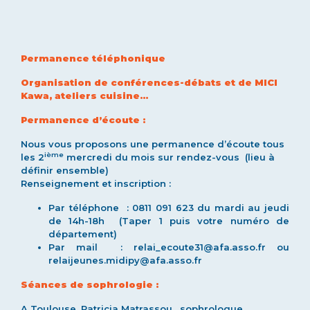
Permanence téléphonique
Organisation de conférences-débats et de MICI
Kawa, ateliers cuisine…
Permanence d’écoute :
Nous vous proposons une permanence d’écoute tous
ième
les 2
mercredi du mois sur rendez-vous (lieu à
définir ensemble)
Renseignement et inscription :
Par téléphone : 0811 091 623 du mardi au jeudi
de 14h-18h (Taper 1 puis votre numéro de
département)
Par mail : relai_ecoute31@afa.asso.fr ou
relaijeunes.midipy@afa.asso.fr
Séances de sophrologie :
A Toulouse, Patricia Matrassou, sophrologue