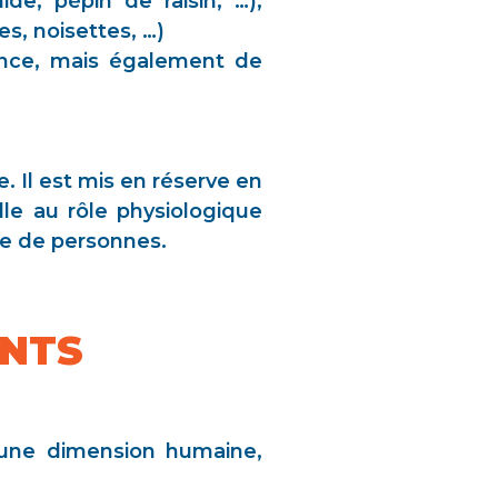
hide, pépin de raisin, …),
s, noisettes, …)
lence, mais également de
. Il est mis en réserve en
lle au rôle physiologique
re de personnes.
ENTS
 une dimension humaine,