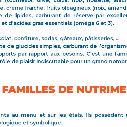
 (tournesol, olive, colza, noix, noisette, arac
e, crème fraîche, fruits oléagineux (noix, amande
ce de lipides, carburant de réserve par excel
 et d’acides gras essentiels (oméga 6 et 3).
olat, confiture, sodas, gâteaux, pâtisseries, …
e de glucides simples, carburant de l’organisme
pports par rapport aux besoins. C’est une fami
 rôle de plaisir indiscutable pour un grand nomb
 FAMILLES DE NUTRIM
ents au menu et sur les étals. Ils possèdent
hologique et symbolique.