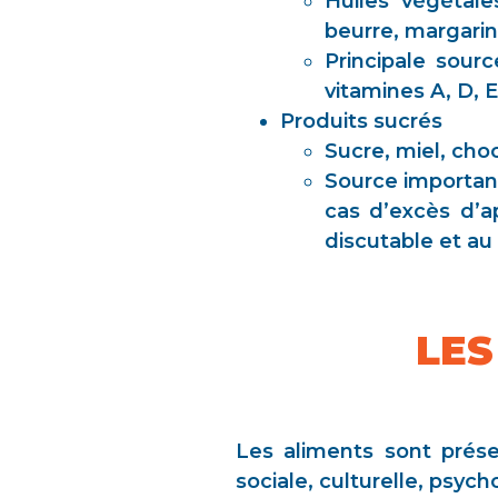
Huiles végétales
beurre, margarin
Principale sour
vitamines A, D, E
Produits sucrés
Sucre, miel, choc
Source important
cas d’excès d’a
discutable et au
LES
Les aliments sont prés
sociale, culturelle, psyc