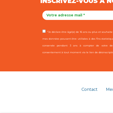
INSCRIVEZ-VOUS À 
"Je déclare être âgé(e) de 16 ans ou plus et souhaite r
mes données pouvant être utilisées à des fins statistiqu
conservée pendant 3 ans à compter de votre dern
consentement à tout moment via le lien de désinscripti
Contact
Men