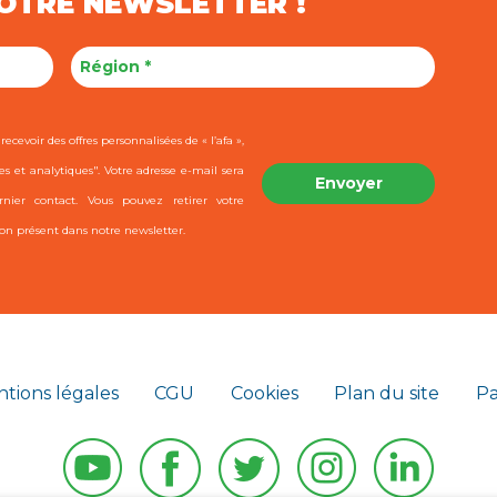
NOTRE NEWSLETTER !
ecevoir des offres personnalisées de « l’afa »,
es et analytiques". Votre adresse e-mail sera
ier contact. Vous pouvez retirer votre
on présent dans notre newsletter.
tions légales
CGU
Cookies
Plan du site
Pa