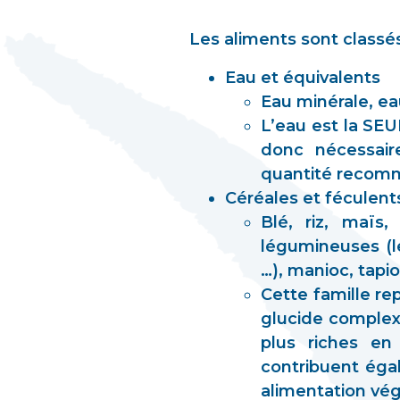
Les aliments sont classé
Eau et équivalents
Eau minérale, eau
L’eau est la SEU
donc nécessair
quantité recomma
Céréales et féculent
Blé, riz, maïs
légumineuses (len
…), manioc, tapi
Cette famille re
glucide complexe
plus riches en
contribuent éga
alimentation végé