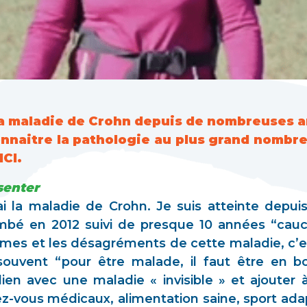
 la maladie de Crohn depuis de nombreuses a
onnaitre la pathologie au plus grand nombr
ICI.
senter
’ai la maladie de Crohn. Je suis atteinte depui
ombé en 2012 suivi de presque 10 années “ca
ômes et les désagréments de cette maladie, c’e
souvent “pour être malade, il faut être en b
tidien avec une maladie « invisible » et ajouter
z-vous médicaux, alimentation saine, sport adap