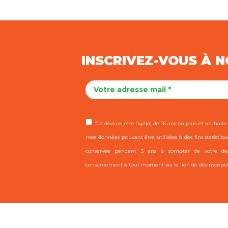
INSCRIVEZ-VOUS À 
"Je déclare être âgé(e) de 16 ans ou plus et souhaite r
mes données pouvant être utilisées à des fins statistiqu
conservée pendant 3 ans à compter de votre dern
consentement à tout moment via le lien de désinscripti