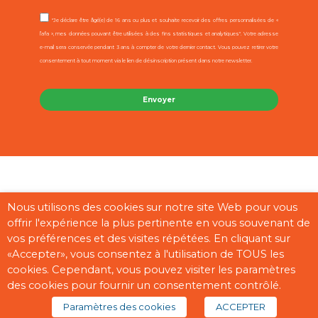
"Je déclare être âgé(e) de 16 ans ou plus et souhaite recevoir des offres personnalisées de «
l’afa », mes données pouvant être utilisées à des fins statistiques et analytiques". Votre adresse
e-mail sera conservée pendant 3 ans à compter de votre dernier contact. Vous pouvez retirer votre
consentement à tout moment via le lien de désinscription présent dans notre newsletter.
Contact
Mentions légales
CGU
Cookies
Plan du site
Nous utilisons des cookies sur notre site Web pour vous
offrir l'expérience la plus pertinente en vous souvenant de
Pages partenaires
vos préférences et des visites répétées. En cliquant sur
«Accepter», vous consentez à l'utilisation de TOUS les
cookies. Cependant, vous pouvez visiter les paramètres
des cookies pour fournir un consentement contrôlé.
Copyright © 2026 “afa” | Réalisé par
Digisanté
Paramètres des cookies
ACCEPTER