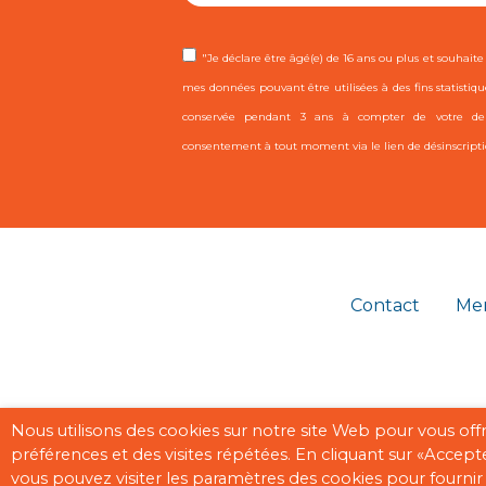
"Je déclare être âgé(e) de 16 ans ou plus et souhaite r
mes données pouvant être utilisées à des fins statistiqu
conservée pendant 3 ans à compter de votre dern
consentement à tout moment via le lien de désinscripti
Contact
Men
Nous utilisons des cookies sur notre site Web pour vous off
préférences et des visites répétées. En cliquant sur «Accept
vous pouvez visiter les paramètres des cookies pour fourn