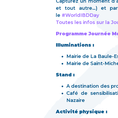
Capturez un moment d’ac
et tout autre…) et pa
le
#WorldIBDDay
Toutes les infos sur la 
Programme Journée Mond
Illuminations :
Mairie de La Baule-E
Mairie de Saint-Mic
Stand :
A destination des p
Café de sensibilisa
Nazaire
Activité physique :