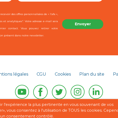
ecevoir des offres personnalisées de « l’afa »,
es et analytiques". Votre adresse e-mail sera
ier contact. Vous pouvez retirer votre
on présent dans notre newsletter.
tions légales
CGU
Cookies
Plan du site
Pa
rir l'expérience la plus pertinente en vous souvenant de vos
Copyright © 2026 “afa” | Réalisé par
Digisanté
er», vous consentez à l'utilisation de TOUS les cookies. Cepen
ir un consentement contrôlé.