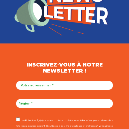
INSCRIVEZ-VOUS À NOTRE
NEWSLETTER !
"Je déclare être âgé(e) de 16 ans ou plus et souhaite recevoir des offres personnalisées de «
l’afa », mes données pouvant être utilisées à des fins statistiques et analytiques". Votre adresse