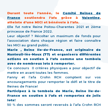
Durant toute l’année, le
Comité Reines de
France
soutiendra l’afa grâce à
Valentine
,
atteinte d’une MICI et bénévole à l’afa.
Elle fut notre Reine Poitou-Charentes 2021 et 2ème
princesse de France 2022.
Leur objectif ? Récolter un maximum de fonds pour
l’association dans chaque région et faire connaître
les MICI au grand public.
Marie , Reine Ile-de-France, est originaire de
Nanteuil-lès-Maux (77) et organisera différentes
actions en soutien à l’afa comme une tombola
avec de nombreux lots à remporter.
Ce concours 0 critères physiques a pour objectif de
mettre en avant toutes les femmes.
Fanny et l’afa Crohn RCH comptent sur vos
encouragements pour remporter le défi et le titre de
Reines de France!
Participez à la tombola de Marie, Reine ile-de-
France en soutien à l’afa et remportez de jolis
lots!
50 % des sommes seront reversés à l’afa Crohn RCH