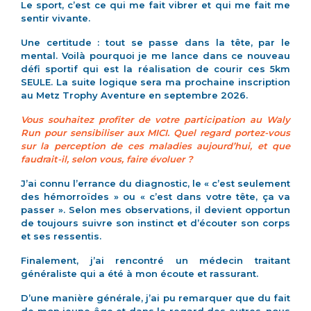
Le sport, c’est ce qui me fait vibrer et qui me fait me
sentir vivante.
Une certitude : tout se passe dans la tête, par le
mental. Voilà pourquoi je me lance dans ce nouveau
défi sportif qui est la réalisation de courir ces 5km
SEULE. La suite logique sera ma prochaine inscription
au Metz Trophy Aventure en septembre 2026.
Vous souhaitez profiter de votre participation au Waly
Run pour sensibiliser aux MICI.
Quel regard portez-vous
sur la perception de ces maladies aujourd’hui, et que
faudrait-il,
selon vous, faire évoluer ?
J’ai connu l’errance du diagnostic, le « c’est seulement
des hémorroïdes » ou « c’est dans votre tête, ça va
passer ». Selon mes observations, il devient opportun
de toujours suivre son instinct et d’écouter son corps
et ses ressentis.
Finalement, j’ai rencontré un médecin traitant
généraliste qui a été à mon écoute et rassurant.
D’une manière générale, j’ai pu remarquer que du fait
de mon jeune âge et dans le regard des autres, nous