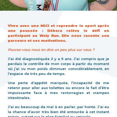
Vivre avec une MICI et reprendre le sport après
une poussée : Débora relève le défi en
participant au Waly Run. Elle nous raconte son
parcours et ses motivations.
Pouvez-vous nous en dire un peu plus sur vous ?
J’ai été diagnostiquée il y a 9 ans. J’ai compris que je
perdais le contrôle de mon corps à partir du moment
où j’ai vu mon poids diminuer considérablement, en
l’espace de très peu de temps.
Une perte d’appétit marquée, l’incapacité de me
retenir pour aller aux toilettes ou encore le fait d’être
impuissante face à mes rectorragies et crampes
intestinales.
J’ai eu beaucoup de mal à en parler, par honte. J’ai eu
la chance d’avoir très bien été entourée à cet instant
précis, autant sur le plan familial ou amicale.