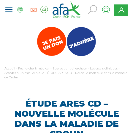
Accueil
-
Recherche & médical
-
Être patient-chercheur
-
Les essais cliniques
-
Accéder à un essai clinique
-
ÉTUDE ARES CD – Nouvelle molécule dans la maladie
de Crohn
ÉTUDE ARES CD –
NOUVELLE MOLÉCULE
DANS LA MALADIE DE