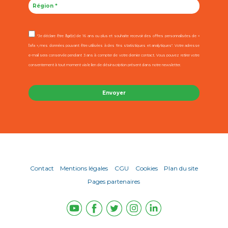
"Je déclare être âgé(e) de 16 ans ou plus et souhaite recevoir des offres personnalisées de «
l’afa », mes données pouvant être utilisées à des fins statistiques et analytiques". Votre adresse
e-mail sera conservée pendant 3 ans à compter de votre dernier contact. Vous pouvez retirer votre
consentement à tout moment via le lien de désinscription présent dans notre newsletter.
Contact
Mentions légales
CGU
Cookies
Plan du site
Pages partenaires