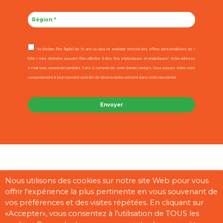
"Je déclare être âgé(e) de 16 ans ou plus et souhaite recevoir des offres personnalisées de «
l’afa », mes données pouvant être utilisées à des fins statistiques et analytiques". Votre adresse
e-mail sera conservée pendant 3 ans à compter de votre dernier contact. Vous pouvez retirer votre
consentement à tout moment via le lien de désinscription présent dans notre newsletter.
Contact
Mentions légales
CGU
Cookies
Plan du site
Nous utilisons des cookies sur notre site Web pour vous
offrir l'expérience la plus pertinente en vous souvenant de
Pages partenaires
vos préférences et des visites répétées. En cliquant sur
«Accepter», vous consentez à l'utilisation de TOUS les