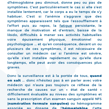
d’hémoglobine peu diminué, donne peu ou pas de
symptômes. C’est particulièrement le cas si elle s’est
installée lentement, car le corps a eu le temps de s’y
habituer. C’est si l’anémie s’aggrave que des
symptômes apparaissent tels que l’essoufflement à
l’effort puis au repos, la
fatigue
persistante, le
manque de motivation et d’entrain, baisse de la
libido, difficultés à mener ses activités habituelles
voire épuisement physique, émotionnel ou
psychologique … et qu’en conséquence, devant un ou
plusieurs de ces symptômes, il est nécessaire de
consulter un médecin car si l’anémie est sévère,
qu’elle s’est installée rapidement ou qu’elle dure
longtemps, elle peut avoir des conséquences plus
graves.
Donc la surveillance est à la portée de tous,
quand
on sait
… donc n’hésitez pas à en parler avec votre
médecin qui n’aura pas toujours ce réflexe de la
recherche de causes sur un « état de santé »
difficilement évaluable au niveau des symptômes et
sans la prescription d’un examen sanguin appelé NFS
(
numération formule sanguine)
ou hémogramme
associée au dosage de l’
hémoglobine
. Cette