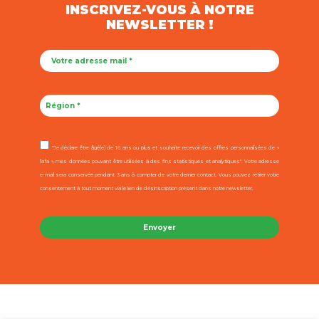
INSCRIVEZ-VOUS À NOTRE
NEWSLETTER !
"Je déclare être âgé(e) de 16 ans ou plus et souhaite recevoir des offres personnalisées de «
l’afa », mes données pouvant être utilisées à des fins statistiques et analytiques". Votre adresse
e-mail sera conservée pendant 3 ans à compter de votre dernier contact. Vous pouvez retirer votre
consentement à tout moment via le lien de désinscription présent dans notre newsletter.