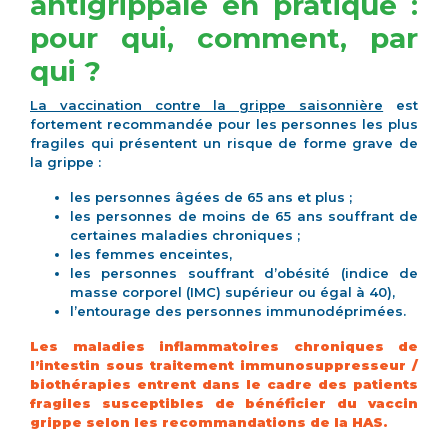
antigrippale en pratique :
pour qui, comment, par
qui ?
La vaccination contre la grippe saisonnière
est
fortement recommandée pour les personnes les plus
fragiles qui présentent un risque de forme grave de
la grippe :
les personnes âgées de 65 ans et plus ;
les personnes de moins de 65 ans souffrant de
certaines maladies chroniques ;
les femmes enceintes,
les personnes souffrant d’obésité (indice de
masse corporel (IMC) supérieur ou égal à 40),
l’entourage des personnes immunodéprimées.
Les maladies inflammatoires chroniques de
l’intestin sous traitement immunosuppresseur /
biothérapies entrent dans le cadre des patients
fragiles susceptibles de bénéficier du vaccin
grippe selon les recommandations de la HAS.