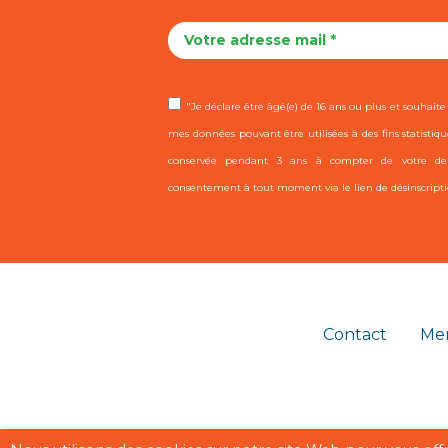
"Je déclare être âgé(e) de 16 ans ou plus et souhaite r
mes données pouvant être utilisées à des fins statistiqu
conservée pendant 3 ans à compter de votre dern
consentement à tout moment via le lien de désinscripti
Contact
Men