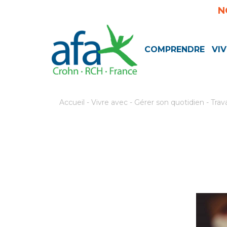
N
COMPRENDRE
VIV
Accueil
-
Vivre avec
-
Gérer son quotidien
-
Trav