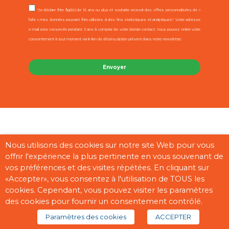
"Je déclare être âgé(e) de 16 ans ou plus et souhaite recevoir des offres personnalisées de «
l’afa », mes données pouvant être utilisées à des fins statistiques et analytiques". Votre adresse
e-mail sera conservée pendant 3 ans à compter de votre dernier contact. Vous pouvez retirer votre
consentement à tout moment via le lien de désinscription présent dans notre newsletter.
Contact
Mentions légales
CGU
Cookies
Plan du site
Nous utilisons des cookies sur notre site Web pour vous
offrir l'expérience la plus pertinente en vous souvenant de
Pages partenaires
vos préférences et des visites répétées. En cliquant sur
«Accepter», vous consentez à l'utilisation de TOUS les
cookies. Cependant, vous pouvez visiter les paramètres
des cookies pour fournir un consentement contrôlé.
Copyright © 2026 “afa” | Réalisé par
Digisanté
Paramètres des cookies
ACCEPTER