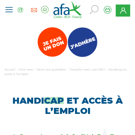
Accueil
-
Vivre avec
-
Gérer son quotidien
-
Travailler avec une MICI
-
Handicap et
accès à l’emploi
HANDI
CAP
ET ACCÈS À
L’EMPLOI