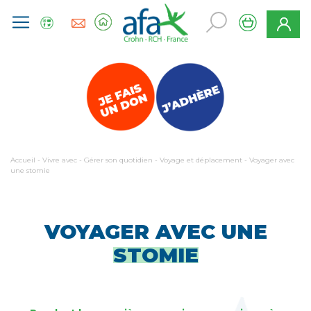
Accueil
-
Vivre avec
-
Gérer son quotidien
-
Voyage et déplacement
-
Voyager avec
une stomie
VOYAGER AVEC UNE
STOMIE