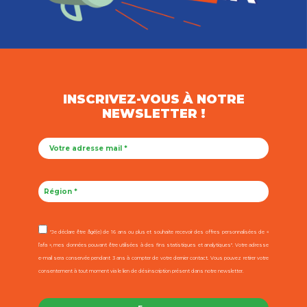
INSCRIVEZ-VOUS À NOTRE
NEWSLETTER !
"Je déclare être âgé(e) de 16 ans ou plus et souhaite recevoir des offres personnalisées de «
l’afa », mes données pouvant être utilisées à des fins statistiques et analytiques". Votre adresse
e-mail sera conservée pendant 3 ans à compter de votre dernier contact. Vous pouvez retirer votre
consentement à tout moment via le lien de désinscription présent dans notre newsletter.