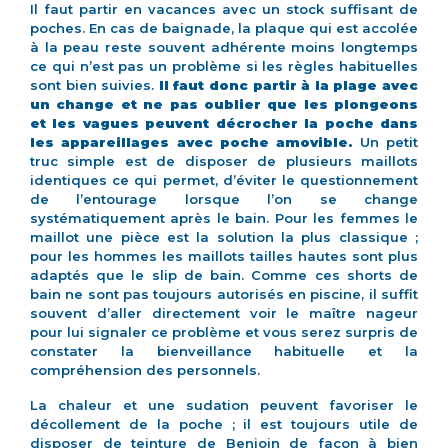
Il faut partir en vacances avec un stock suffisant de
poches. En cas de baignade, la plaque qui est accolée
à la peau reste souvent adhérente moins longtemps
ce qui n’est pas un problème si les règles habituelles
sont bien suivies.
Il faut donc partir à la plage avec
un change et ne pas oublier que les plongeons
et les vagues peuvent décrocher la poche dans
les appareillages avec poche amovible.
Un petit
truc simple est de disposer de plusieurs maillots
identiques ce qui permet, d’éviter le questionnement
de l’entourage lorsque l’on se change
systématiquement après le bain. Pour les femmes le
maillot une pièce est la solution la plus classique ;
pour les hommes les maillots tailles hautes sont plus
adaptés que le slip de bain. Comme ces shorts de
bain ne sont pas toujours autorisés en piscine, il suffit
souvent d’aller directement voir le maître nageur
pour lui signaler ce problème et vous serez surpris de
constater la bienveillance habituelle et la
compréhension des personnels.
La chaleur et une sudation peuvent favoriser le
décollement de la poche ; il est toujours utile de
disposer de teinture de Benjoin de façon à bien