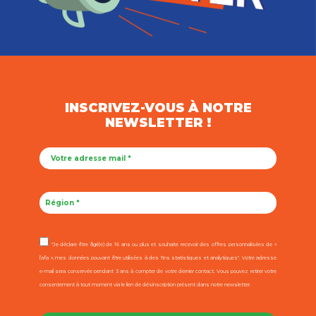
INSCRIVEZ-VOUS À NOTRE
NEWSLETTER !
"Je déclare être âgé(e) de 16 ans ou plus et souhaite recevoir des offres personnalisées de «
l’afa », mes données pouvant être utilisées à des fins statistiques et analytiques". Votre adresse
e-mail sera conservée pendant 3 ans à compter de votre dernier contact. Vous pouvez retirer votre
consentement à tout moment via le lien de désinscription présent dans notre newsletter.