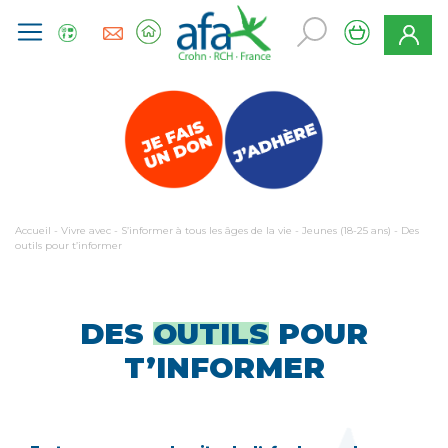
Accueil
-
Vivre avec
-
S’informer à tous les âges de la vie
-
Jeunes (18-25 ans)
-
Des
outils pour t’informer
DES
OUTILS
POUR
T’INFORMER