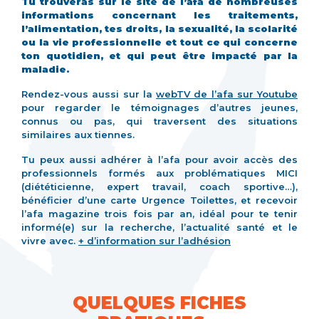
Tu trouveras sur le site de l’afa de nombreuses
informations concernant les traitements,
l’alimentation, tes droits, la sexualité, la scolarité
ou la vie professionnelle et tout ce qui concerne
ton quotidien, et qui peut être impacté par la
maladie.
Rendez-vous aussi sur la
webTV de l’afa sur Youtube
pour regarder le témoignages d’autres jeunes,
connus ou pas, qui traversent des situations
similaires aux tiennes.
Tu peux aussi adhérer à l’afa pour avoir accès des
professionnels formés aux problématiques MICI
(diététicienne, expert travail, coach sportive…),
bénéficier d’une carte Urgence Toilettes, et recevoir
l’afa magazine trois fois par an, idéal pour te tenir
informé(e) sur la recherche, l’actualité santé et le
vivre avec.
+ d’information sur l’adhésion
QUELQUES FICHES