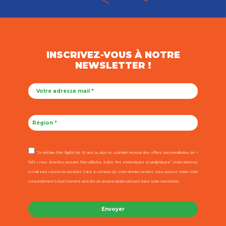
INSCRIVEZ-VOUS À NOTRE
NEWSLETTER !
"Je déclare être âgé(e) de 16 ans ou plus et souhaite recevoir des offres personnalisées de «
l’afa », mes données pouvant être utilisées à des fins statistiques et analytiques". Votre adresse
e-mail sera conservée pendant 3 ans à compter de votre dernier contact. Vous pouvez retirer votre
consentement à tout moment via le lien de désinscription présent dans notre newsletter.