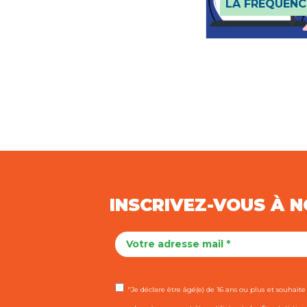
LA FRÉQUENC
INSCRIVEZ-VOUS À 
"Je déclare être âgé(e) de 16 ans ou plus et souhaite r