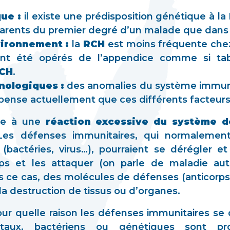
ue :
il existe une prédisposition génétique à la
arents du premier degré d’un malade que dans 
vironnement :
la
RCH
est moins fréquente chez
ant été opérés de l’appendice comme si ta
CH
.
nologiques :
des anomalies du système immunit
 pense actuellement que ces différents facteurs 
iée à une
réaction excessive du système 
Les défenses immunitaires, qui normalemen
(bactéries, virus…), pourraient se dérégler et
ps et les attaquer (on parle de maladie au
s ce cas, des molécules de défenses (anticorps
 la destruction de tissus ou d’organes.
ur quelle raison les défenses immunitaires se 
ntaux, bactériens ou génétiques sont p