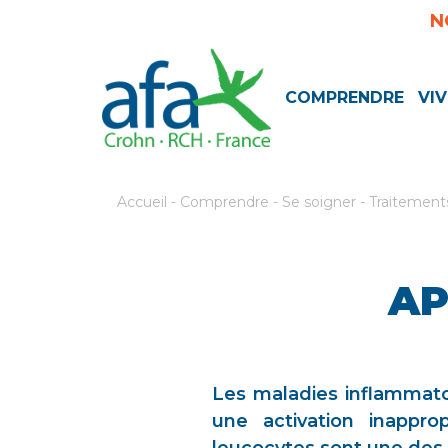
N
COMPRENDRE
VIV
Accueil
-
Comprendre
-
Se soigner
-
Traitemen
AP
Les maladies inflammatoi
une activation inappr