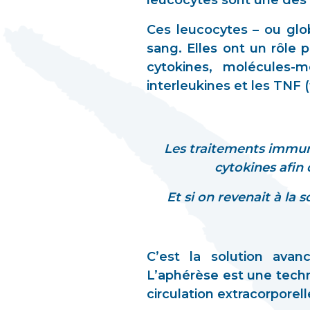
leucocytes sont une des 
Ces leucocytes – ou glob
sang. Elles ont un rôle 
cytokines, molécules-m
interleukines et les TNF 
Les traitements immuno
cytokines afin
Et si on revenait à la 
C’est la solution avan
L’aphérèse est une tech
circulation extracorporelle