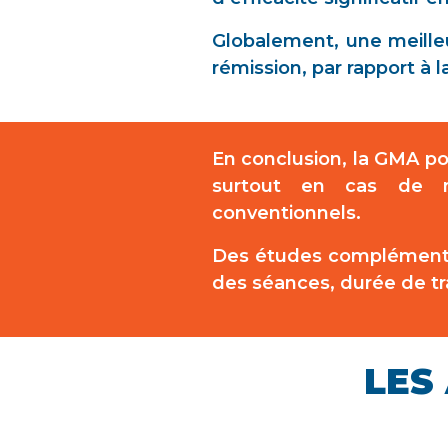
Globalement, une meilleu
rémission, par rapport à 
En conclusion, la GMA po
surtout en cas de ma
conventionnels.
Des études complémentai
des séances, durée de tr
LES