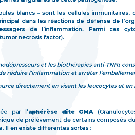
pierres angulaires de cette pathogénèse.
ules blancs – sont les cellules immunitaires, 
principal dans les réactions de défense de l’o
essagers de l’inflammation. Parmi ces cyt
(tumor necrosis factor).
dépresseurs et les biothérapies anti-TNFα consi
 de réduire l’inflammation et arrêter l’emballeme
source directement en visant les leucocytes et en
cée par l’
aphérèse dite GMA
(Granulocyte
nique de prélèvement de certains composés d
. Il en existe différentes sortes :