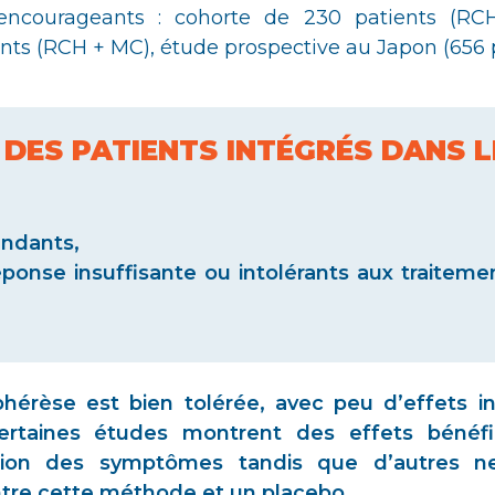
encourageants : cohorte de 230 patients (RC
nts (RCH + MC), étude prospective au Japon (656 p
DES PATIENTS INTÉGRÉS DANS L
endants,
éponse insuffisante ou intolérants aux traite
hérèse est bien tolérée, avec peu d’effets in
ertaines études montrent des effets bénéfiqu
rition des symptômes tandis que d’autres n
 entre cette méthode et un placebo.