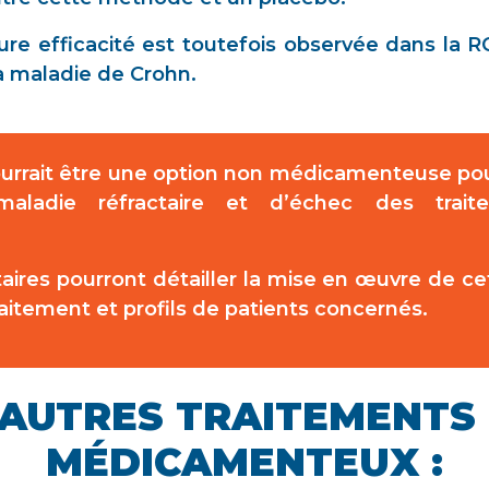
re efficacité est toutefois observée dans la R
la maladie de Crohn.
urrait être une option non médicamenteuse pou
ladie réfractaire et d’échec des trai
res pourront détailler la mise en œuvre de c
aitement et profils de patients concernés.
 AUTRES TRAITEMENTS
MÉDICAMENTEUX :