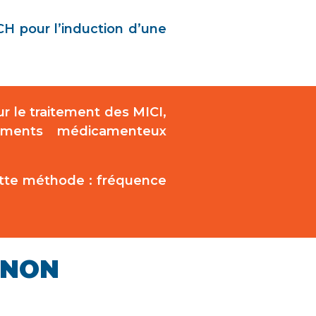
CH pour l’induction d’une
r le traitement des MICI,
tements médicamenteux
ette méthode : fréquence
 NON