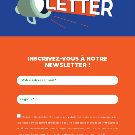
INSCRIVEZ-VOUS À NOTRE
NEWSLETTER !
"Je déclare être âgé(e) de 16 ans ou plus et souhaite recevoir des offres personnalisées de «
l’afa », mes données pouvant être utilisées à des fins statistiques et analytiques". Votre adresse
e-mail sera conservée pendant 3 ans à compter de votre dernier contact. Vous pouvez retirer votre
consentement à tout moment via le lien de désinscription présent dans notre newsletter.