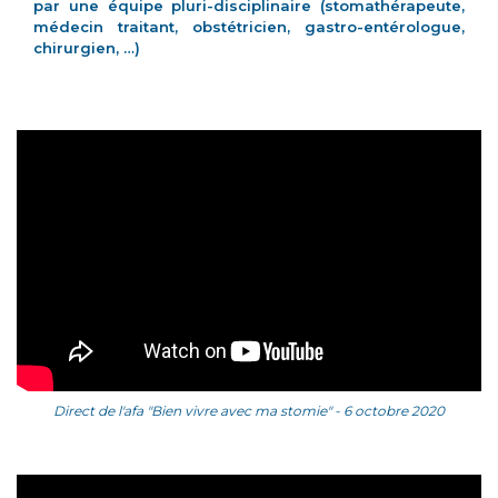
par une équipe pluri-disciplinaire (stomathérapeute,
médecin traitant, obstétricien, gastro-entérologue,
chirurgien, …)
Direct de l'afa "Bien vivre avec ma stomie" - 6 octobre 2020