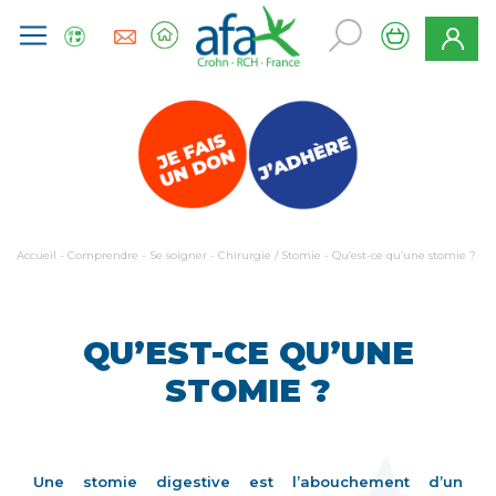
Accueil
-
Comprendre
-
Se soigner
-
Chirurgie / Stomie
-
Qu’est-ce qu’une stomie ?
QU’EST-CE QU’UNE
STOMIE ?
Une stomie digestive est l’abouchement d’un