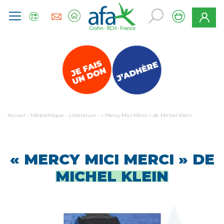
Accueil
-
Médiathèque
-
Littérature
-
« Mercy Mici Merci » de Michel Klein
« MERCY MICI MERCI » DE
MICHEL KLEIN