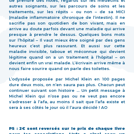
de prendre des notes, regards sur les médecins et
autres soignants, sur les parcours de soins et les
traitements, sur les répits – ou non – de sa MICI
(maladie inflammatoire chronique de l’intestin). Il ne
sacrifie pas son quotidien de bon vivant, mais en
arrive au doute parfois devant une maladie qui arrive
presque à prendre le dessus. Quelques bons mots
sur l’hôpital – Il vaut mieux être soigné par des gens
heureux c’est plus rassurant. Et aussi sur cette
maladie invisible, taboue et méconnue qui devient
légitime quand on a un traitement à l’hôpital – on
devient enfin un vrai malade. L’écrivain arrive même à
nous faire sourire quand on parle des toilettes.
L’odyssée proposée par Michel Klein en 100 pages
dure deux mois, on n’en saura pas plus. Chacun peut
continuer suivant son histoire … Un petit message à
Michel Klein qui n’ose pas ou ne veut pas encore
s’adresser à l’afa, au moins il sait que l’afa existe et
sera à ses côtés le jour où il l’aura décidé ! AO
PS : 2€ sont reversés sur le prix de chaque livre
pour les associations. L’afa a ainsi reçu un