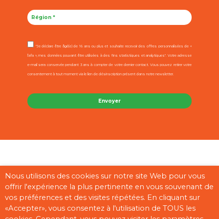
"Je déclare être âgé(e) de 16 ans ou plus et souhaite recevoir des offres personnalisées de «
l’afa », mes données pouvant être utilisées à des fins statistiques et analytiques". Votre adresse
e-mail sera conservée pendant 3 ans à compter de votre dernier contact. Vous pouvez retirer votre
consentement à tout moment via le lien de désinscription présent dans notre newsletter.
Contact
Mentions légales
CGU
Cookies
Plan du site
Nous utilisons des cookies sur notre site Web pour vous
Pages partenaires
offrir l'expérience la plus pertinente en vous souvenant de
vos préférences et des visites répétées. En cliquant sur
«Accepter», vous consentez à l'utilisation de TOUS les