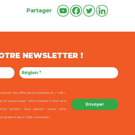
Partager
NOTRE NEWSLETTER !
ecevoir des offres personnalisées de « l’afa »,
es et analytiques". Votre adresse e-mail sera
ier contact. Vous pouvez retirer votre
on présent dans notre newsletter.