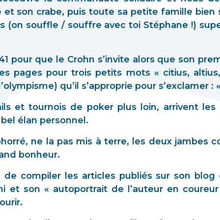
e et son crabe, puis toute sa petite famille bien s
fis (on souffle / souffre avec toi Stéphane !) su
141 pour que le Crohn s’invite alors que son pr
 pages pour trois petits mots « citius, altius, 
olympisme) qu’il s’approprie pour s’exclamer : « j’ai
ls et tournois de poker plus loin, arrivent le
 bel élan personnel.
horré, ne la pas mis à terre, les deux jambes c
rand bonheur.
de compiler les articles publiés sur son blog 
mi et son « autoportrait de l’auteur en coureu
urir.