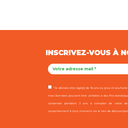
INSCRIVEZ-VOUS À 
"Je déclare être âgé(e) de 16 ans ou plus et souhaite r
mes données pouvant être utilisées à des fins statistiqu
conservée pendant 3 ans à compter de votre dern
consentement à tout moment via le lien de désinscripti