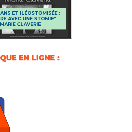
 ANS ET ILÉOSTOMISÉE :
VRE AVEC UNE STOMIE"
"5 ANS DE MA VIE
 MARIE CLAVERIE
MICI" D'AGLAÉ HÉ
QUE EN LIGNE :