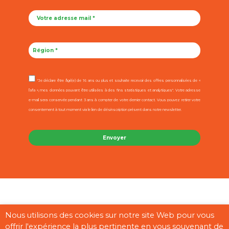
"Je déclare être âgé(e) de 16 ans ou plus et souhaite recevoir des offres personnalisées de «
l’afa », mes données pouvant être utilisées à des fins statistiques et analytiques". Votre adresse
e-mail sera conservée pendant 3 ans à compter de votre dernier contact. Vous pouvez retirer votre
consentement à tout moment via le lien de désinscription présent dans notre newsletter.
Contact
Mentions légales
CGU
Cookies
Plan du site
Nous utilisons des cookies sur notre site Web pour vous
offrir l'expérience la plus pertinente en vous souvenant de
Pages partenaires